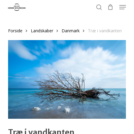
Menu
Skip
to
search
Close
main
Menu
content
Forside
Landskaber
Danmark
Træ i vandkanten
Træ i vandkanten