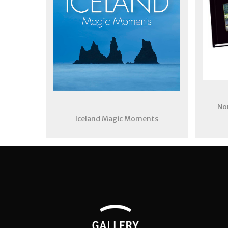
No
Iceland Magic Moments