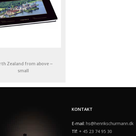
rth Zealand from above –
small
KONTAKT
E-mail:
hs@henrikschurmann.dk
Tlf:
+ 45 23 74 95 30