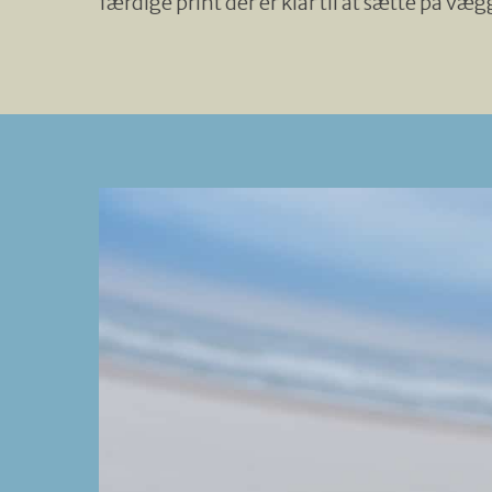
færdige print der er klar til at sætte på væ