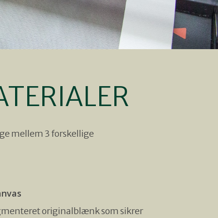
ATERIALER
e mellem 3 forskellige
anvas
igmenteret originalblænk som sikrer