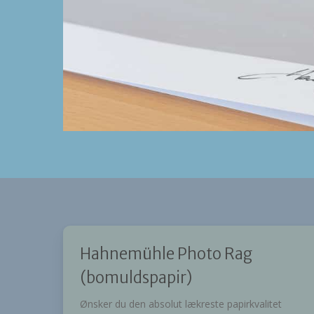
Hahnemühle Photo Rag
(bomuldspapir)
Ønsker du den absolut lækreste papirkvalitet