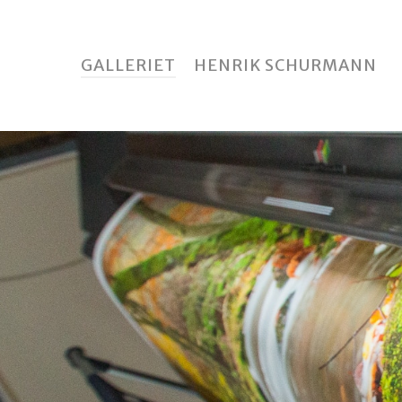
Skip
to
main
GALLERIET
HENRIK SCHURMANN
content