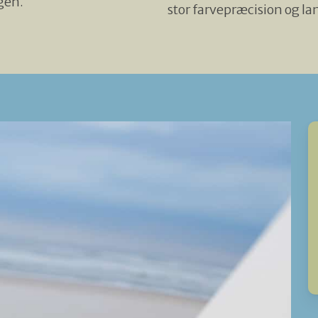
ggen.
stor farvepræcision og l