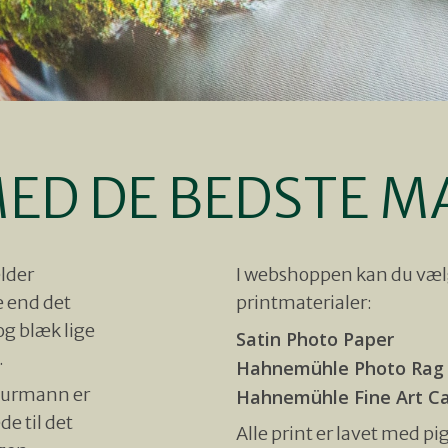
D DE BEDSTE M
lder
I webshoppen kan du vælg
e end det
printmaterialer:
og blæk lige
Satin Photo Paper
.
Hahnemühle Photo Rag
churmann er
Hahnemühle Fine Art C
ede til det
Alle print er lavet med p