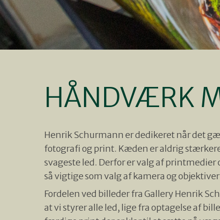
HÅNDVÆRK ME
Klik på enter for at søge eller ESC for at lukke
Henrik Schurmann er dedikeret når det gæ
fotografi og print. Kæden er aldrig stærker
svageste led. Derfor er valg af printmedier 
så vigtige som valg af kamera og objektiver
Fordelen ved billeder fra Gallery Henrik S
at vi styrer alle led, lige fra optagelse af bill