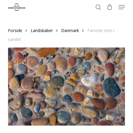
Menu
Skip
to
search
Close
main
Menu
content
Forside
Landskaber
Danmark
Farvede sten i
sandet