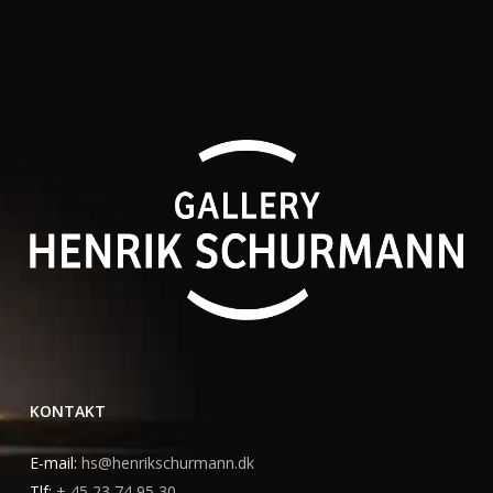
KONTAKT
E-mail:
hs@henrikschurmann.dk
Tlf:
+ 45 23 74 95 30