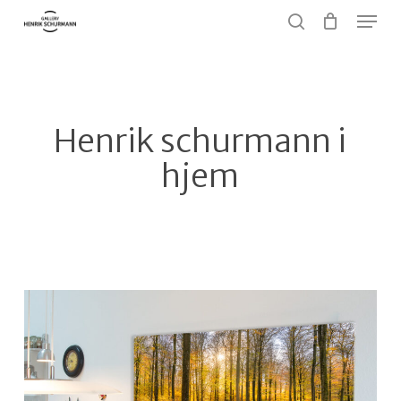
Menu
Skip
to
search
Close
main
Menu
content
Henrik schurmann i
hjem