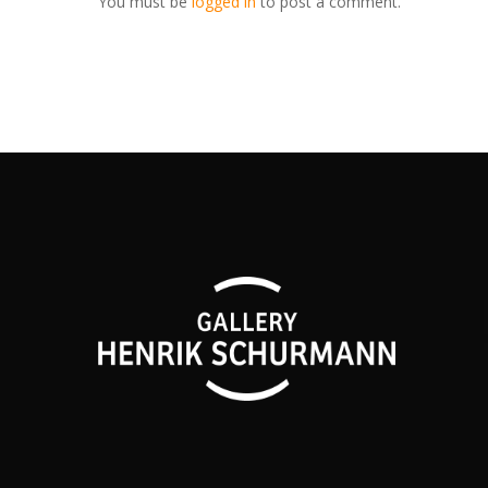
You must be
logged in
to post a comment.