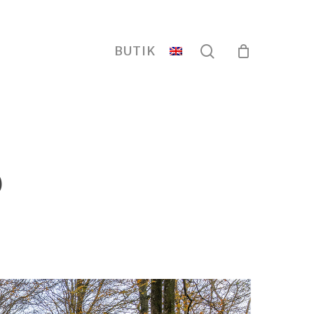
search
BUTIK
o