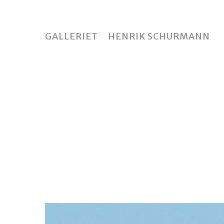
Skip
to
main
GALLERIET
HENRIK SCHURMANN
content