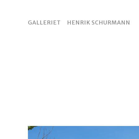
Skip
to
main
GALLERIET
HENRIK SCHURMANN
content