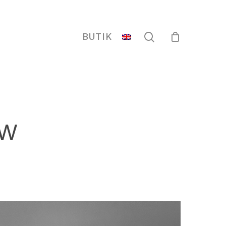
search
BUTIK
bw