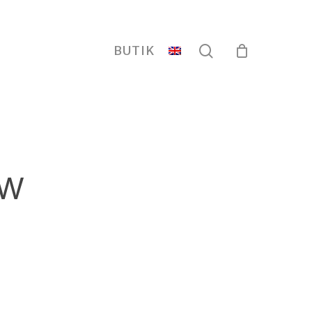
search
BUTIK
bw