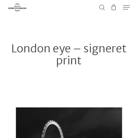
Menu
Skip
to
search
Close
main
Menu
content
London eye – signeret
print