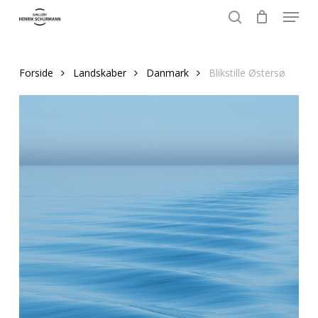
Menu
Skip
to
search
Close
main
Menu
content
Forside
Landskaber
Danmark
Blikstille Østersø