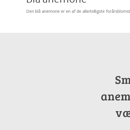
Den blå anemone er en af de allertidligste forårsblomste
Sm
anem
væ