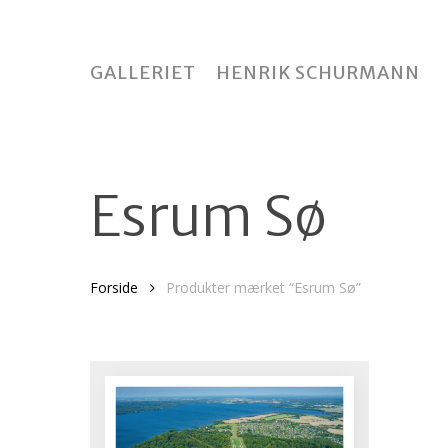
Skip
to
main
GALLERIET
HENRIK SCHURMANN
content
Esrum Sø
Klik på enter for at søge eller ESC for at lukke
Forside
Produkter mærket “Esrum Sø”